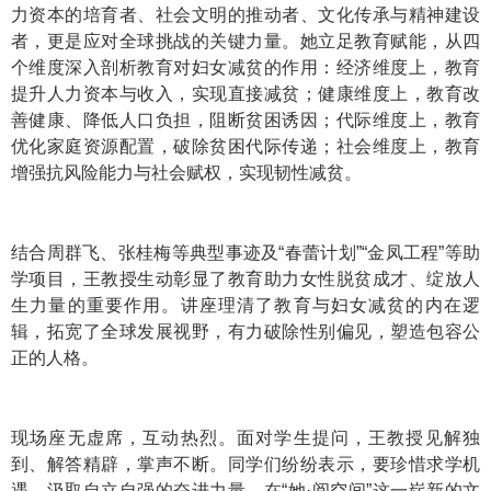
力资本的培育者、社会文明的推动者、文化传承与精神建设
者，更是应对全球挑战的关键力量。她立足教育赋能，从四
个维度深入剖析教育对妇女减贫的作用：经济维度上，教育
提升人力资本与收入，实现直接减贫；健康维度上，教育改
善健康、降低人口负担，阻断贫困诱因；代际维度上，教育
优化家庭资源配置，破除贫困代际传递；社会维度上，教育
增强抗风险能力与社会赋权，实现韧性减贫。
结合周群飞、张桂梅等典型事迹及“春蕾计划”“金凤工程”等助
学项目，王教授生动彰显了教育助力女性脱贫成才、绽放人
生力量的重要作用。讲座理清了教育与妇女减贫的内在逻
辑，拓宽了全球发展视野，有力破除性别偏见，塑造包容公
正的人格。
现场座无虚席，互动热烈。面对学生提问，王教授见解独
到、解答精辟，掌声不断。同学们纷纷表示，要珍惜求学机
遇，汲取自立自强的奋进力量，在“她·阅空间”这一崭新的文