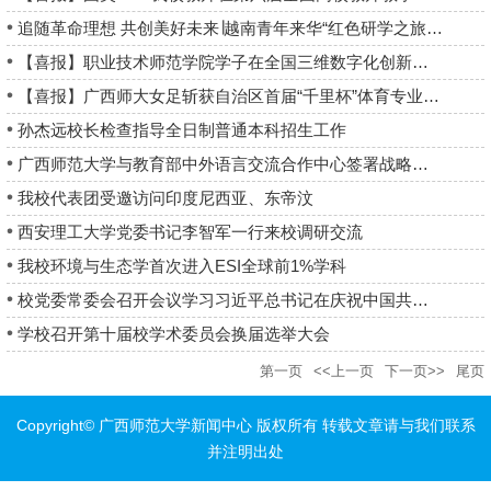
追随革命理想 共创美好未来∣越南青年来华“红色研学之旅”之“沿...
【喜报】职业技术师范学院学子在全国三维数字化创新设计大赛18周...
【喜报】广西师大女足斩获自治区首届“千里杯”体育专业女子组...
孙杰远校长检查指导全日制普通本科招生工作
广西师范大学与教育部中外语言交流合作中心签署战略合作协议
我校代表团受邀访问印度尼西亚、东帝汶
西安理工大学党委书记李智军一行来校调研交流
我校环境与生态学首次进入ESI全球前1%学科
校党委常委会召开会议学习习近平总书记在庆祝中国共产党成立105...
学校召开第十届校学术委员会换届选举大会
第一页
<<上一页
下一页>>
尾页
Copyright© 广西师范大学新闻中心 版权所有 转载文章请与我们联系
并注明出处