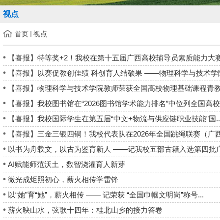
视点
首页
视点
【喜报】特等奖+2！我校在第十五届广西高校辅导员素质能力大赛喜
【喜报】以赛促教创佳绩 科创育人结硕果 ——物理科学与技术学院.
【喜报】物理科学与技术学院教师荣获全国高校物理基础课程青教赛
【喜报】我校图书馆在“2026图书馆学术能力排名”中位列全国高校..
【喜报】我校国际学生在第五届“中文+物流与供应链职业技能”国..
【喜报】三金三银四铜！我校代表队在2026年全国跳绳联赛（广西柳
以书为舟载文，以古为鉴育新人 ——记我校五部古籍入选第四批广西
AI赋能师范沃土，数智浇灌育人新芽
微光成炬照初心，薪火相传学雷锋
以“她”育“她”，薪火相传 —— 记荣获 “全国巾帼文明岗”称号...
薪火映山水，弦歌十四年：桂北山乡的接力答卷