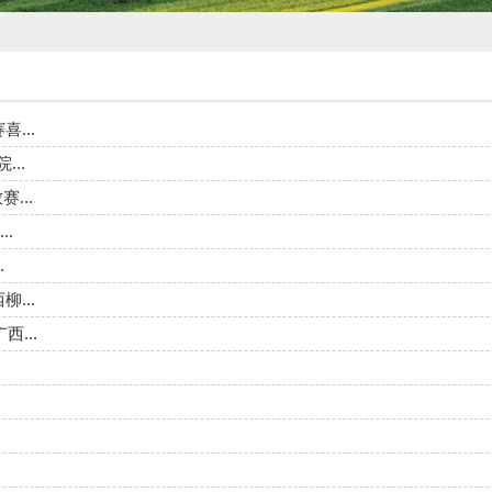
...
..
...
.
.
...
...