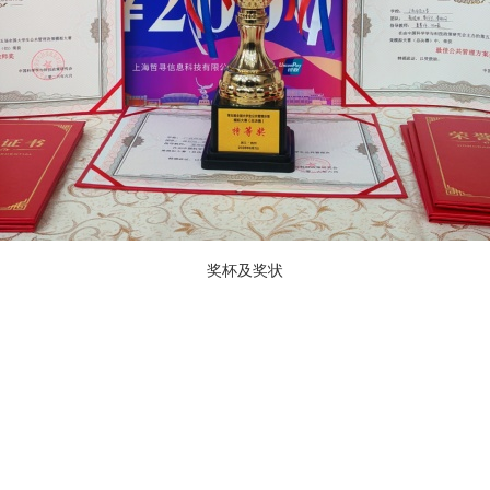
奖杯及奖状