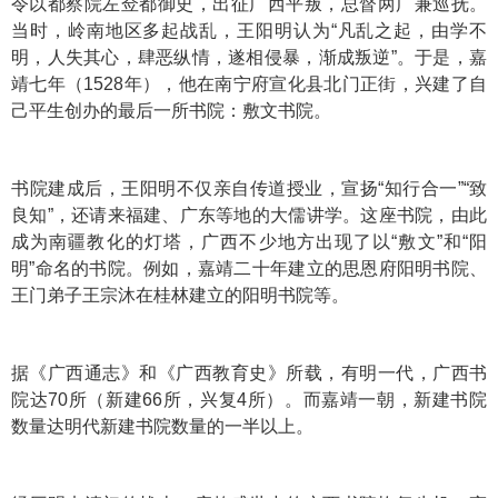
令以都察院左佥都御史，出征广西平叛，总督两广兼巡抚。
当时，岭南地区多起战乱，王阳明认为“凡乱之起，由学不
明，人失其心，肆恶纵情，遂相侵暴，渐成叛逆”。于是，嘉
靖七年（1528年），他在南宁府宣化县北门正街，兴建了自
己平生创办的最后一所书院：敷文书院。
书院建成后，王阳明不仅亲自传道授业，宣扬“知行合一”“致
良知”，还请来福建、广东等地的大儒讲学。这座书院，由此
成为南疆教化的灯塔，广西不少地方出现了以“敷文”和“阳
明”命名的书院。例如，嘉靖二十年建立的思恩府阳明书院、
王门弟子王宗沐在桂林建立的阳明书院等。
据《广西通志》和《广西教育史》所载，有明一代，广西书
院达70所（新建66所，兴复4所）。而嘉靖一朝，新建书院
数量达明代新建书院数量的一半以上。