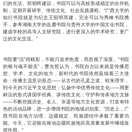
们的生活。郑朝晖建议，书院可以与高校形成稳定的合作机
制，定期开展研学、传统文化、社会实践课程。“广西大学的
知行书院就是为纪念王阳明而建，完全可以与秀峰书院携
手，参考湖南大学的岳麓书院与贵州大学的中国文化书院，
建成学校的高等人文研究院，进行更深入的学术研究，更广
泛的文化交流。”
书院要“活”得精彩，不能只追求热度，而忽视了深度。“书院
的根与魂不能丢”，曹光哲认为，书院自古以来就是传播思
想、学术、文化的地方，新时代的书院依然延续着三大使
命：传播主流意识形态——从古代的孔孟之道、程朱理学，
到今天的习近平文化思想；弘扬中华优秀传统文化——用更
鲜活的形式讲国学经典、讲传统文化；守护和传承地方文脉
——不断挖掘历史、名人、非遗等地方文化资源，打造有特
色的活动品牌，进一步增强书院的地域识别度。“历史上，广
西书院在地方治理、边疆稳定、民族团结中承载了重要功
能。今天，它还能在推动边疆民族地区高质量发展中继续发
挥作用。”