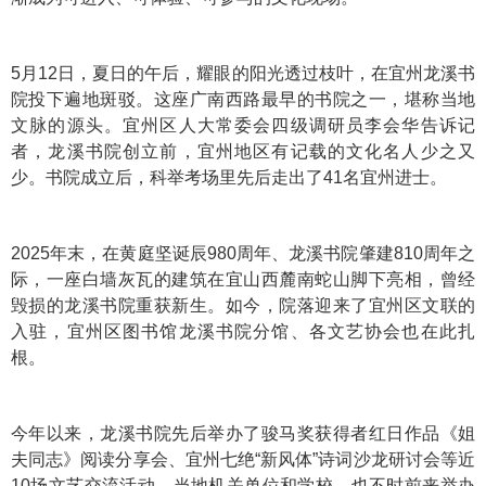
5月12日，夏日的午后，耀眼的阳光透过枝叶，在宜州龙溪书
院投下遍地斑驳。这座广南西路最早的书院之一，堪称当地
文脉的源头。宜州区人大常委会四级调研员李会华告诉记
者，龙溪书院创立前，宜州地区有记载的文化名人少之又
少。书院成立后，科举考场里先后走出了41名宜州进士。
2025年末，在黄庭坚诞辰980周年、龙溪书院肇建810周年之
际，一座白墙灰瓦的建筑在宜山西麓南蛇山脚下亮相，曾经
毁损的龙溪书院重获新生。如今，院落迎来了宜州区文联的
入驻，宜州区图书馆龙溪书院分馆、各文艺协会也在此扎
根。
今年以来，龙溪书院先后举办了骏马奖获得者红日作品《姐
夫同志》阅读分享会、宜州七绝“新风体”诗词沙龙研讨会等近
10场文艺交流活动。当地机关单位和学校，也不时前来举办