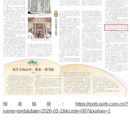
报道链接：
https://gxrb.gxrb.com.cn/?
name=gxrb&date=2026-05-18&code=007&xuhao=1