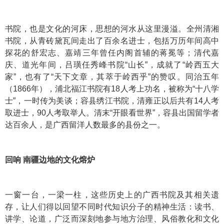
书院，也是文化的河床，思想的河水从这里漫溢。全州清湘
书院，从青砖黛瓦间走出了百余名进士，包括万历年间高中
探花的舒宏志、嘉靖三年曾任内阁首辅的蒋冕等；清代嘉
庆、道光年间，吕璜任秀峰书院“山长”，成就了“岭西五大
家”，也有了“天下文章，其萃于岭西乎”的赞叹。同治五年
（1866年），浦北福江书院有18人考上功名，被称为“十八学
士”，一时传为美谈；容县绣江书院，清雍正以后共有14人考
取进士，90人考取举人。清末“开眼看世界”，容县出国留学者
达百余人，是广西留洋人数最多的县份之一。
回响 南疆边地的文化熔炉
一窗一台，一梁一柱，这些历史上的广西书院及其相关遗
存，让人们得以回望不同时代知识分子的精神生活：读书、
讲学、论道，广泛而深刻地参与地方治理、风俗教化和文化