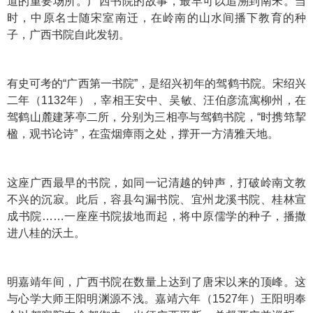
道的重要场所。广西书院的故事，最早可以追溯到南宋。当
时，中原名士随宋室南迁，在岭南的山水间播下教育的种
子，广西书院自此发轫。
有史可考的“广西第一书院”，是绍兴初年的驾鹤书院。宋绍兴
二年（1132年），宰相王安中、吴敏、汪伯彦流寓柳州，在
驾鹤山麓建茅亭二所，分别为三相亭与驾鹤书院，“时携筇挈
楹，观书论诗”，在蛮烟瘴雨之处，撑开一方清雅天地。
这座广西最早的书院，如同一记清越的钟声，打破岭南文教
不兴的沉寂。此后，容县勾漏书院、宜州龙溪书院、桂林宣
成书院……一座座书院拔地而起，将中原儒学的种子，播撒
进八桂的沃土。
明嘉靖年间，广西书院在数量上达到了唐宋以来的顶峰。这
与心学大师王阳明渊源不浅。嘉靖六年（1527年）王阳明奉