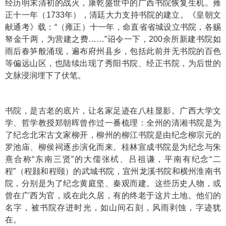
经历明末清初的战火，康乾盛世中的广西书院恢复生机。雍
正十一年（1733年），清廷大力支持书院的建立。《皇朝文
献通考》载：“（雍正）十一年，命直省省城设立书院，各赐
帑金千两，为营建之费……”诏令一下，200余所新建书院如
雨后春笋般涌现，遍布府州县乡，包括此前并无书院的百色
等偏远山区，也陆续出现了秀阳书院、经正书院，为后世的
文脉浸润埋下了伏笔。
书院，是古老的底片，让名家足迹在八桂显影。广西大学文
学、哲学教授郑朝晖曾作过一番梳理：全州的清湘书院是为
了纪念北宋古文家柳开，柳州的柳江书院是由纪念柳宗元的
罗池庙、柳侯祠逐步演化而来。桂林宣成书院是为纪念与朱
熹合称“东南三贤”的大儒张栻、吕祖谦，平南有纪念“二
程”（程颢和程颐）的武城书院，宜州龙溪书院和横州淮南书
院，分别是为了纪念黄庭坚、秦观而建。这些历史人物，或
曾在广西为官，或在此久居，有的终老于这片土地。他们的
名字，被书院存进时光，如山间石刻，风雨剥蚀，字迹犹
在。