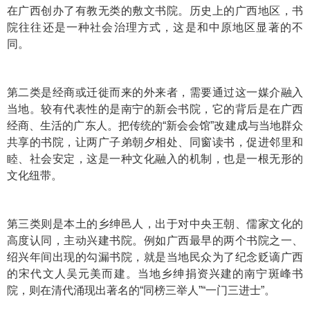
在广西创办了有教无类的敷文书院。历史上的广西地区，书
院往往还是一种社会治理方式，这是和中原地区显著的不
同。
第二类是经商或迁徙而来的外来者，需要通过这一媒介融入
当地。较有代表性的是南宁的新会书院，它的背后是在广西
经商、生活的广东人。把传统的“新会会馆”改建成与当地群众
共享的书院，让两广子弟朝夕相处、同窗读书，促进邻里和
睦、社会安定，这是一种文化融入的机制，也是一根无形的
文化纽带。
第三类则是本土的乡绅邑人，出于对中央王朝、儒家文化的
高度认同，主动兴建书院。例如广西最早的两个书院之一、
绍兴年间出现的勾漏书院，就是当地民众为了纪念贬谪广西
的宋代文人吴元美而建。当地乡绅捐资兴建的南宁斑峰书
院，则在清代涌现出著名的“同榜三举人”“一门三进士”。