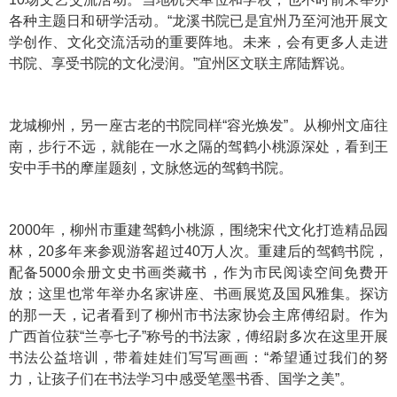
各种主题日和研学活动。“龙溪书院已是宜州乃至河池开展文
学创作、文化交流活动的重要阵地。未来，会有更多人走进
书院、享受书院的文化浸润。”宜州区文联主席陆辉说。
龙城柳州，另一座古老的书院同样“容光焕发”。从柳州文庙往
南，步行不远，就能在一水之隔的驾鹤小桃源深处，看到王
安中手书的摩崖题刻，文脉悠远的驾鹤书院。
2000年，柳州市重建驾鹤小桃源，围绕宋代文化打造精品园
林，20多年来参观游客超过40万人次。重建后的驾鹤书院，
配备5000余册文史书画类藏书，作为市民阅读空间免费开
放；这里也常年举办名家讲座、书画展览及国风雅集。探访
的那一天，记者看到了柳州市书法家协会主席傅绍尉。作为
广西首位获“兰亭七子”称号的书法家，傅绍尉多次在这里开展
书法公益培训，带着娃娃们写写画画：“希望通过我们的努
力，让孩子们在书法学习中感受笔墨书香、国学之美”。