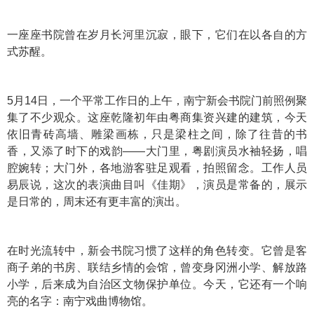
一座座书院曾在岁月长河里沉寂，眼下，它们在以各自的方
式苏醒。
5月14日，一个平常工作日的上午，南宁新会书院门前照例聚
集了不少观众。这座乾隆初年由粤商集资兴建的建筑，今天
依旧青砖高墙、雕梁画栋，只是梁柱之间，除了往昔的书
香，又添了时下的戏韵——大门里，粤剧演员水袖轻扬，唱
腔婉转；大门外，各地游客驻足观看，拍照留念。工作人员
易辰说，这次的表演曲目叫《佳期》，演员是常备的，展示
是日常的，周末还有更丰富的演出。
在时光流转中，新会书院习惯了这样的角色转变。它曾是客
商子弟的书房、联结乡情的会馆，曾变身冈洲小学、解放路
小学，后来成为自治区文物保护单位。今天，它还有一个响
亮的名字：南宁戏曲博物馆。