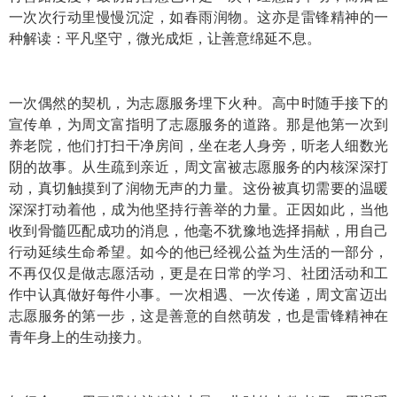
一次次行动里慢慢沉淀，如春雨润物。这亦是雷锋精神的一
种解读：平凡坚守，微光成炬，让善意绵延不息。
一次偶然的契机，为志愿服务埋下火种。高中时随手接下的
宣传单，为周文富指明了志愿服务的道路。那是他第一次到
养老院，他们打扫干净房间，坐在老人身旁，听老人细数光
阴的故事。从生疏到亲近，周文富被志愿服务的内核深深打
动，真切触摸到了润物无声的力量。这份被真切需要的温暖
深深打动着他，成为他坚持行善举的力量。正因如此，当他
收到骨髓匹配成功的消息，他毫不犹豫地选择捐献，用自己
行动延续生命希望。如今的他已经视公益为生活的一部分，
不再仅仅是做志愿活动，更是在日常的学习、社团活动和工
作中认真做好每件小事。一次相遇、一次传递，周文富迈出
志愿服务的第一步，这是善意的自然萌发，也是雷锋精神在
青年身上的生动接力。