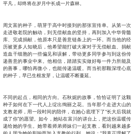
平凡，却终将在岁月中长成一片森林。
周文富的种子，萌芽于高中时接到的那张宣传单。从第一次
走进敬老院的触动，到无偿献血的坚持，再到加入中华骨髓
库、完成捐献，他原本只是善意链条上的一环。而当他的经
历被更多人知晓后，他希望能打破大家对于无偿献血、捐献
造血干细胞的一些偏见和误解，带动更多同学参与到这份传
递善意的事业中来。他相信，踏踏实实做好每一件力所能及
的善事，哪怕再微小，也能传递温暖。而当初那颗深埋心底
的种子，早已生根发芽，让温暖不断蔓延。
不同的起点，相同的方向。石秋妮的故事，恰恰证明了这颗
种子如何在下一代人上绽出绚丽之花。当年那个走进大山的
支教老师，用一段时间的陪伴，在她心底埋下了“长大后我就
成了你”的愿望。如今，她站在富川的讲台上，把这份温暖传
递给她的学生。她带着师弟师妹们一起支教，看到越来越多
的人因为她的影响而加入支教的行列，她说：“我真正理解了