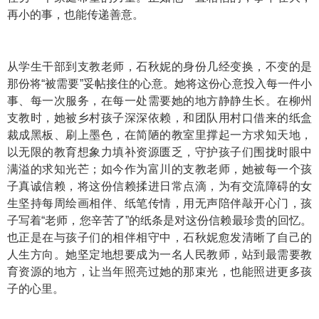
再小的事，也能传递善意。
从学生干部到支教老师，石秋妮的身份几经变换，不变的是
那份将“被需要”妥帖接住的心意。她将这份心意投入每一件小
事、每一次服务，在每一处需要她的地方静静生长。在柳州
支教时，她被乡村孩子深深依赖，和团队用村口借来的纸盒
裁成黑板、刷上墨色，在简陋的教室里撑起一方求知天地，
以无限的教育想象力填补资源匮乏，守护孩子们围拢时眼中
满溢的求知光芒；如今作为富川的支教老师，她被每一个孩
子真诚信赖，将这份信赖揉进日常点滴，为有交流障碍的女
生坚持每周绘画相伴、纸笔传情，用无声陪伴敲开心门，孩
子写着“老师，您辛苦了”的纸条是对这份信赖最珍贵的回忆。
也正是在与孩子们的相伴相守中，石秋妮愈发清晰了自己的
人生方向。她坚定地想要成为一名人民教师，站到最需要教
育资源的地方，让当年照亮过她的那束光，也能照进更多孩
子的心里。