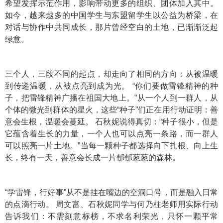
希望发挥示范作用，影响带动更多的组织、团体加入其中。
如今，越来越多的中国学生与东盟留学生以公益为桥梁，在
对话与协作中共同成长，那片曾经空白的土地，已渐渐泛起
绿意。
三个人，三段不同的起点，却走向了相同的方向：从被温暖
到传递温暖，从被点亮到成为光。 “你们要做雷锋精神的种
子，把雷锋精神广播在祖国大地上。”从一个人到一群人，从
个体的微光到群体的星火，这些“种子”们正在用行动证明：善
意会生根，温暖会蔓延。 石秋妮说得真切：“种子很小，但是
它蕴含着生长的力量，一个人也可以点亮一条路，而一群人
可以照亮一片土地。”当每一颗种子都选择向下扎根、向上生
长，终有一天，善意会长成一片郁郁葱葱的森林。
“学雷锋，行好事”从不是挂在嘴边的空洞口号，而是融入日常
的点滴行动。 周文富、石秋妮同学与何乃柱老师用实际行动
告诉我们：不需刻意标榜，不求名利荣光，只怀一颗平常