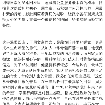
细碎日常的温柔回应里，蕴藏着公益服务最本真的模样。怀
揣着这份质朴的初心，周文富、石秋妮与何乃柱老师，用最
朴素的行动，默默回应着真切的期盼，让微小善举凝聚成直
抵人心的力量，在每一个被信赖的瞬间，给出温暖而坚定的
答案。
这份温柔回应，于周文富而言，是藏在陪伴里的暖意，更是
托举生命希望的勇气。从加入中华骨髓库那一刻起，他便做
好了石沉大海的准备。当配型成功的消息传来，面对家人的
担忧，他选择耐心讲解，用科学知识打破人们对骨髓捐献的
偏见，为了成功捐献，他坚持积极锻炼、合理饮食，最终完
成手术，为患者延续生命希望。“因为能有机会用自己微不足
道的付出，带给别人生的希望，我没有任何理由迟疑。”这份
从未奢求回报的善举，在一年后收到了最真挚的回音。周文
富收到了患者家属的感谢信，那句“您的善举给我们带来了新
的希望”，字里行间满是对新生感激。指尖抚过温热的信纸，
他忽然懂得，自己当初的一点勇气，早已在时光里长成了托
住另一个家庭希望的力量。正如他一直相信的，事不在大，