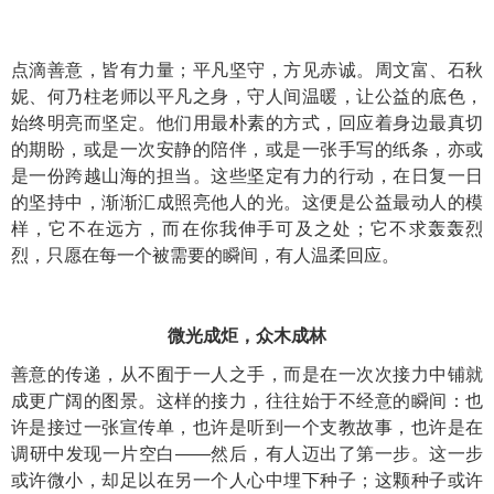
点滴善意，皆有力量；平凡坚守，方见赤诚。周文富、石秋
妮、何乃柱老师以平凡之身，守人间温暖，让公益的底色，
始终明亮而坚定。他们用最朴素的方式，回应着身边最真切
的期盼，或是一次安静的陪伴，或是一张手写的纸条，亦或
是一份跨越山海的担当。这些坚定有力的行动，在日复一日
的坚持中，渐渐汇成照亮他人的光。这便是公益最动人的模
样，它不在远方，而在你我伸手可及之处；它不求轰轰烈
烈，只愿在每一个被需要的瞬间，有人温柔回应。
微光成炬，众木成林
善意的传递，从不囿于一人之手，而是在一次次接力中铺就
成更广阔的图景。这样的接力，往往始于不经意的瞬间：也
许是接过一张宣传单，也许是听到一个支教故事，也许是在
调研中发现一片空白——然后，有人迈出了第一步。这一步
或许微小，却足以在另一个人心中埋下种子；这颗种子或许