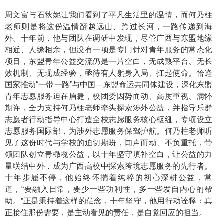
周文富与石秋妮让我们看到了平凡生活里的温情，而何乃柱
老师则是将这份温情翻越远山、跨过长河，一路传递到海
外。十年前，他与团队在调研中发现，尽管广西与东盟地缘
相近、人缘相亲，但没有一项是专门针对青年服务的常态化
项目，东盟青年公益交流仍是一片空白，无成熟平台、无长
效机制、无现成经验，亟待有人躬身入局、扛起使命。恰逢
国家推动“一带一路”与中国—东盟命运共同体建设，深化东盟
青年志愿服务迫在眉睫，校团委因势而动、高度重视、满怀
期许，全力支持何乃柱老师牵头探索涉外公益，并指导乐群
志愿者行动指导中心打造全校志愿服务核心枢纽，专项设立
志愿服务国际部，为涉外志愿服务保驾护航。何乃柱老师听
见了这份时代与学校的迫切期盼，闻声而动、不负重托，带
领团队创立青橄榄公益，以十年坚守填补空白，让公益的力
量联结中外，成为广西高校中探索跨境志愿服务的先行者。
十年步履不停，他始终怀揣着纯粹的初心深耕公益，常
道，“要融入日常，要少一些功利性，多一些发自内心的帮
助。”正是秉持着这样的信念，十年坚守，他用行动诠释：真
正接住那份需要，是主动看见的责任，是自觉回应的担当。