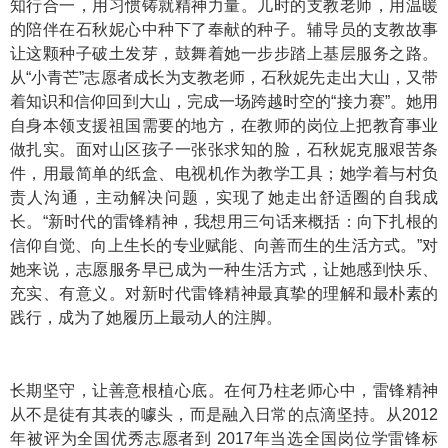
知行合一，用习惯铸就精神力量。儿时的支教老师，用温暖
的陪伴在石秋妮心中种下了奉献的种子。辅导员的支教故事
让这颗种子破土发芽，鼓舞着她一步步踏上基层服务之路。
从“小青芒”志愿者成长为支教老师，石秋妮先走出大山，又带
着知识和信仰回到大山，完成一场跨越时空的“接力赛”。她用
自身本领支援祖国需要的地方，在教师的岗位上把教育事业
做扎实。面对山区孩子一张张求知的脸，石秋妮克服艰苦条
件，用最简单的纸盒、电视机作为教学工具；她学着与村负
责人沟通，主动解决问题，实现了她走出舒适圈的自我成
长。“新时代的雷锋精神，我想用三句话来概括：向下扎根的
信仰自觉、向上生长的专业赋能、向善而生的生活方式。”对
她来说，志愿服务早已成为一种生活方式，让她感到快乐、
充实、有意义。对新时代雷锋精神最真挚的理解和最朴素的
践行，成为了她履历上最动人的注脚。
长期坚守，让善意根植心底。在何乃柱老师心中，雷锋精神
从不是徒有其表的噱头，而是融入日常的点滴坚持。从2012
年被评为全国优秀志愿者到 2017年当选全国岗位学雷锋标