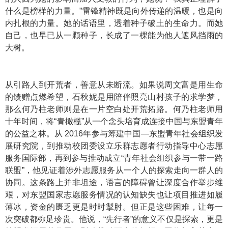
什么是榜样的力量。”雷锋精神既是向外传递的温暖，也是向
内扎根的力量。她的话语里，透着种子破土的生命力。而她
自己，也早已从一颗种子，长成了一棵能为他人遮风挡雨的
大树。
从引路人到开荒者，善意从未断流。如果说周文富是用生命
的馈赠点燃希望，石秋妮是用陪伴照亮山村孩子的求学梦，
那么何乃柱老师则是在一片空白处开荒拓路。何乃柱老师用
十年时间，将“青橄榄”从一个念头培育成连接中国与东盟青年
的公益之林。从 2016年参与筹建中国—东盟青年社会组织发
展研究院，到推动校团委设立乐群志愿者行动指导中心志愿
服务国际部，再到参与推动成立“青年社会组织参与一带一路
联盟”，他见证着涉外志愿服务从一个人的探索走向一群人的
协同。这条路上并非坦途，语言的障碍曾让深度合作举步维
艰，对东盟国家志愿服务情况的认知缺失也让项目推进如履
薄冰，资金的匮乏更是时时掣肘。但正是这些困难，让每一
次突破都弥足珍贵。他说，“先行者”的意义不仅是探索，更是