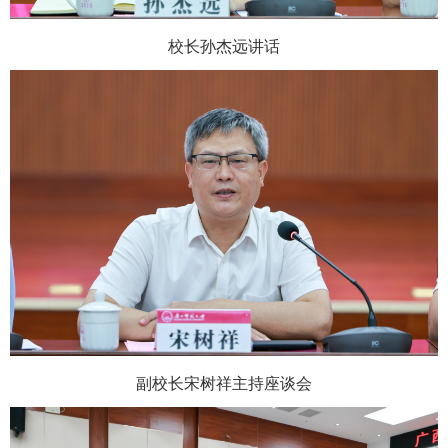
校长孙杰远讲话
副校长宋树祥主持座谈会