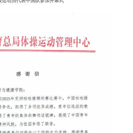
校运动员代表中国队参加开幕式