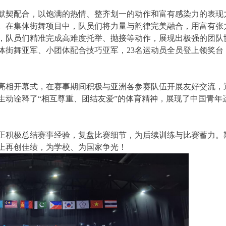
、默契配合，以饱满的热情、整齐划一的动作和富有感染力的表现
。在集体街舞项目中，队员们将力量与韵律完美融合，用富有张
，队员们精准完成高难度托举、抛接等动作，展现出极强的团队
体街舞亚军、小团体配合技巧亚军，23名运动员全员登上领奖台
亮相开幕式，在赛事期间积极与亚洲各参赛队伍开展友好交流，
生动诠释了“相互尊重、团结友爱”的体育精神，展现了中国青年
正积极总结赛事经验，复盘比赛细节，为后续训练与比赛蓄力。
上再创佳绩，为学校、为国家争光！