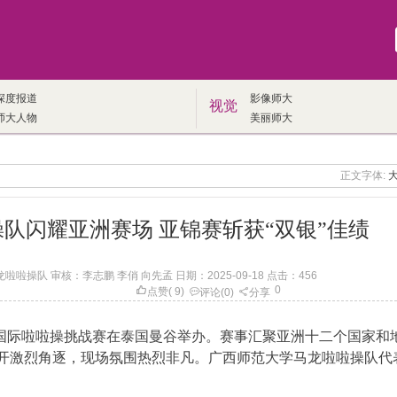
深度报道
影像师大
视觉
师大人物
美丽师大
正文字体:
队闪耀亚洲赛场 亚锦赛斩获“双银”佳绩
操队 审核：李志鹏 李俏 向先孟 日期：2025-09-18 点击：
456
0
点赞
(
9
)
评论
(0)
分享
标赛暨国际啦啦操挑战赛在泰国曼谷举办。赛事汇聚亚洲十二个国家和
开激烈角逐，现场氛围热烈非凡。广西师范大学马龙啦啦操队代