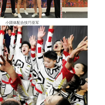
小团体配合技巧亚军