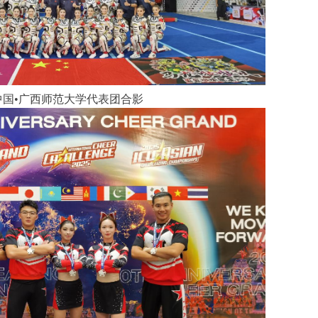
中国•广西师范大学代表团合影