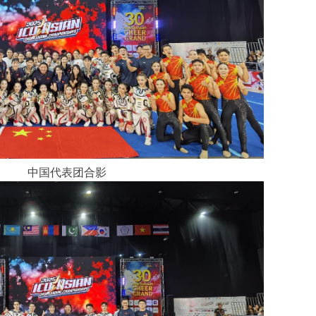
中国代表团合影