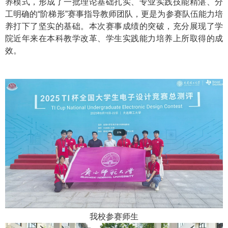
养模式，形成了一批理论基础扎实、专业实践技能精湛、分
工明确的“阶梯形”赛事指导教师团队，更是为参赛队伍能力培
养打下了坚实的基础。本次赛事成绩的突破，充分展现了学
院近年来在本科教学改革、学生实践能力培养上所取得的成
效。
我校参赛师生