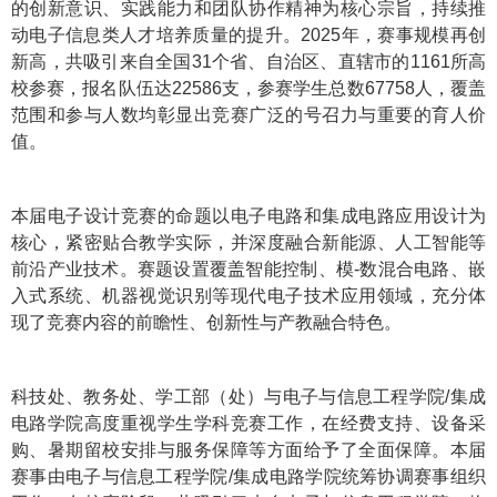
的创新意识、实践能力和团队协作精神为核心宗旨，持续推
动电子信息类人才培养质量的提升。2025年，赛事规模再创
新高，共吸引来自全国31个省、自治区、直辖市的1161所高
校参赛，报名队伍达22586支，参赛学生总数67758人，覆盖
范围和参与人数均彰显出竞赛广泛的号召力与重要的育人价
值。
本届电子设计竞赛的命题以电子电路和集成电路应用设计为
核心，紧密贴合教学实际，并深度融合新能源、人工智能等
前沿产业技术。赛题设置覆盖智能控制、模-数混合电路、嵌
入式系统、机器视觉识别等现代电子技术应用领域，充分体
现了竞赛内容的前瞻性、创新性与产教融合特色。
科技处、教务处、学工部（处）与电子与信息工程学院/集成
电路学院高度重视学生学科竞赛工作，在经费支持、设备采
购、暑期留校安排与服务保障等方面给予了全面保障。本届
赛事由电子与信息工程学院/集成电路学院统筹协调赛事组织