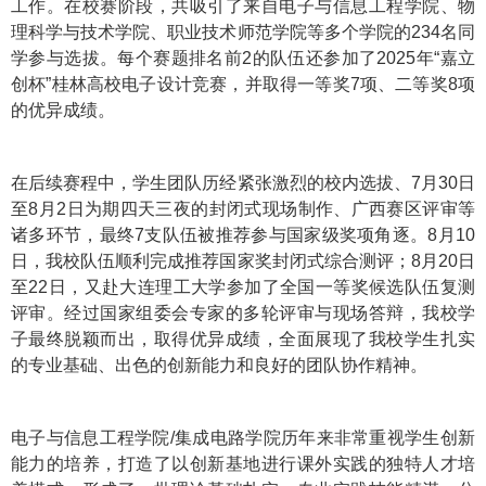
工作。在校赛阶段，共吸引了来自电子与信息工程学院、物
理科学与技术学院、职业技术师范学院等多个学院的234名同
学参与选拔。每个赛题排名前2的队伍还参加了2025年“嘉立
创杯”桂林高校电子设计竞赛，并取得一等奖7项、二等奖8项
的优异成绩。
在后续赛程中，学生团队历经紧张激烈的校内选拔、7月30日
至8月2日为期四天三夜的封闭式现场制作、广西赛区评审等
诸多环节，最终7支队伍被推荐参与国家级奖项角逐。8月10
日，我校队伍顺利完成推荐国家奖封闭式综合测评；8月20日
至22日，又赴大连理工大学参加了全国一等奖候选队伍复测
评审。经过国家组委会专家的多轮评审与现场答辩，我校学
子最终脱颖而出，取得优异成绩，全面展现了我校学生扎实
的专业基础、出色的创新能力和良好的团队协作精神。
电子与信息工程学院/集成电路学院历年来非常重视学生创新
能力的培养，打造了以创新基地进行课外实践的独特人才培