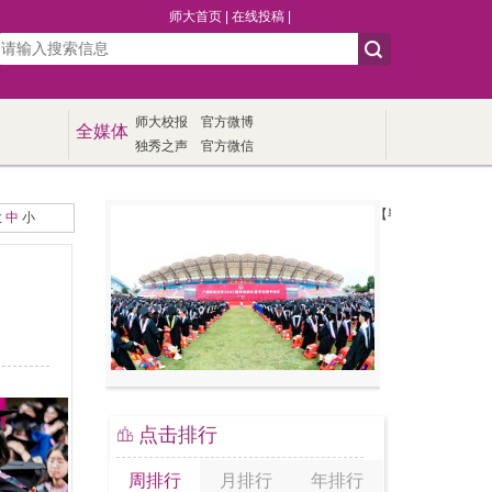
师大首页
|
在线投稿
|
师大校报
官方微博
全媒体
独秀之声
官方微信
【毕业季】我校举行20
大
中
小
点击排行
周排行
月排行
年排行