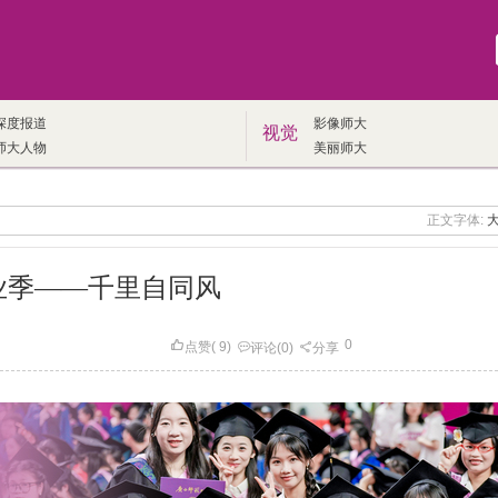
深度报道
影像师大
视觉
师大人物
美丽师大
正文字体:
业季——千里自同风
0
点赞
(
9
)
评论
(0)
分享