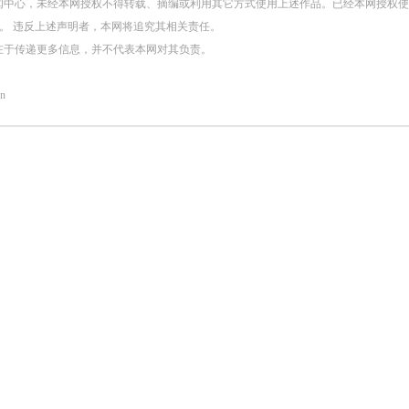
闻中心，未经本网授权不得转载、摘编或利用其它方式使用上述作品。已经本网授权
。 违反上述声明者，本网将追究其相关责任。
在于传递更多信息，并不代表本网对其负责。
n