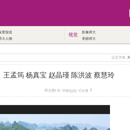
深度报道
影像师大
视觉
师大人物
美丽师大
正文字体:
王孟筠 杨真宝 赵晶瑾 陈洪波 蔡慧玲
0
点赞
(
9
)
评论
(0)
分享