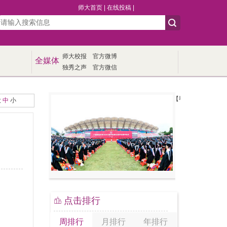
师大首页
|
在线投稿
|
师大校报
官方微博
全媒体
独秀之声
官方微信
【毕业季】我校举行20
大
中
小
点击排行
周排行
月排行
年排行