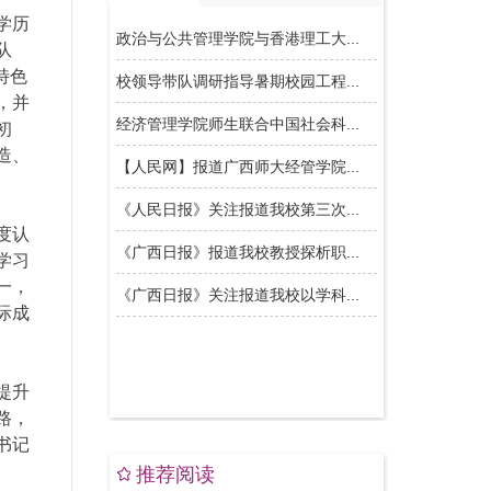
学历
队
特色
，并
初
造、
度认
学习
一，
际成
提升
路，
书记
推荐阅读