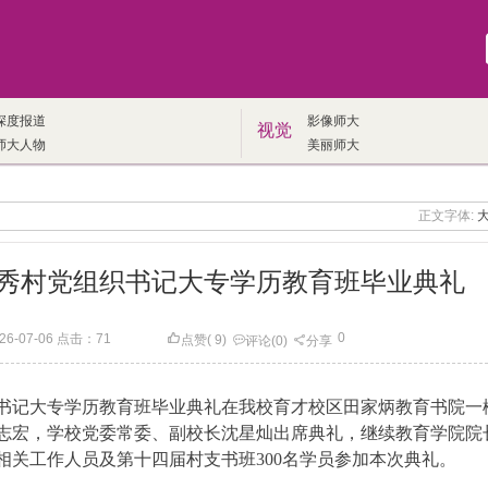
深度报道
影像师大
视觉
师大人物
美丽师大
正文字体:
秀村党组织书记大专学历教育班毕业典礼
0
07-06 点击：
71
点赞
(
9
)
评论
(0)
分享
织书记大专学历教育班毕业典礼在我校育才校区田家炳教育书院一
志宏，学校党委常委、副校长沈星灿出席典礼，继续教育学院院
相关工作人员及第十四届村支书班300名学员参加本次典礼。