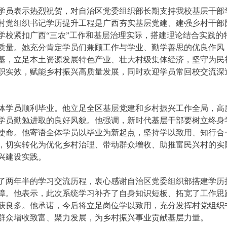
学员表示热烈祝贺，对自治区党委组织部长期支持我校基层干部
村党组织书记学历提升工程是广西夯实基层党建、建强乡村干部
学校紧扣广西“三农”工作和基层治理实际，搭建理论结合实践的
质量。她充分肯定学员们兼顾工作与学业、勤学善思的优良作风
基，立足本土资源发展特色产业、壮大村级集体经济，坚守为民
职实效，赋能乡村振兴高质量发展，同时欢迎学员常回校交流深
体学员顺利毕业。他立足全区基层党建和乡村振兴工作全局，高
学员勤勉进取的良好风貌。他强调，新时代基层干部要树立终身
使命。他寄语全体学员以毕业为新起点，坚持学以致用、知行合
，切实转化为优化乡村治理、带动群众增收、助推富民兴村的实
兴建设实践。
了两年半的学习交流历程，衷心感谢自治区党委组织部搭建学历
障。他表示，此次系统学习补齐了自身知识短板、拓宽了工作思
获良多。他承诺，今后将立足岗位学以致用，充分发挥村党组织
群众增收致富、聚力发展，为乡村振兴事业贡献基层力量。