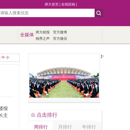
师大首页
|
在线投稿
|
师大校报
官方微博
全媒体
独秀之声
官方微信
【毕业季】我校举行20
大
中
小
楼报
点击排行
长主
周排行
月排行
年排行