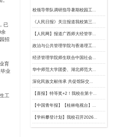
面。
，已
0余
校园招
业育
进毕业
生工