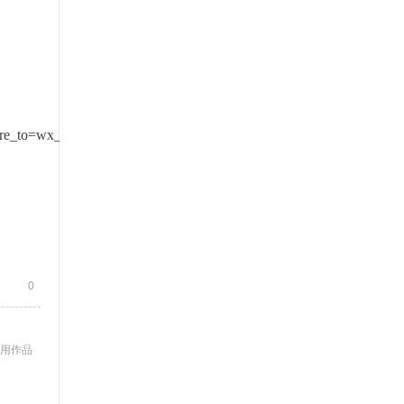
re_to=wx_single&item_id=1477391378875657567&ref_read_id=585
0
使用作品