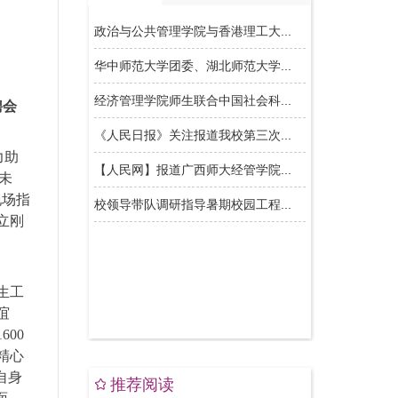
聘会
力助
未
现场指
立刚
生工
谊
00
精心
自身
推荐阅读