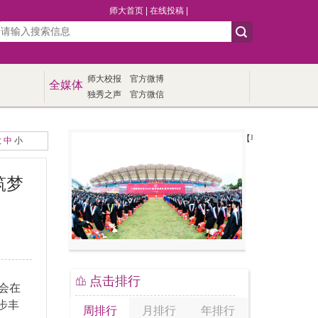
师大首页
|
在线投稿
|
师大校报
官方微博
全媒体
独秀之声
官方微信
【毕业季】我校举行20
大
中
小
筑梦
点击排行
会在
步丰
周排行
月排行
年排行