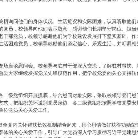
关切询问他们的身体状况、生活近况和实际困难，认真听取他们
的党员，校领导向他们表示敬意，感谢他们长期坚守岗位、担当
老干部党员，校领导感谢他们为学校建设发展打下坚实基础、作
生活困难党员，校领导鼓励他们坚定信心、乐观生活，并叮嘱相
专场座谈慰问会。校领导与驻村干部深入交流，了解驻村帮扶、
勉励大家继续发挥党员先锋模范作用，把学校党委的关心支持转
各二级党组织开展摸底，结合慰问对象实际，采取校领导登门慰
方式，把组织关怀送到党员身边。各二级党组织按照学校党委安
单位党员关心关爱工作。
与健全党内关怀帮扶长效机制结合起来，用心用情做好获得功勋荣
群体的关心关爱工作，引导广大党员深入学习贯彻习近平党建思