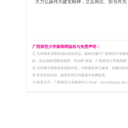
大力弘扬伟大建党精神，立足岗位、担当作为
广西师范大学新闻网版权与免责声明：
① 凡本网未注明其他出处的作品，版权均属于广西师范大学新
的，应在授权范围内使用，并注明“来源：广西师范大学新闻网”
② 凡本网注明其他来源的作品，均转载自其它媒体，转载目的
③ 有关作品内容、版权和其它问题请与本网联系。
※ 联系方式：广西师范大学新闻中心 Email：xinwen@gxnu.edu.c