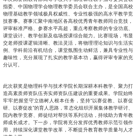
指委、中国物理学会物理教学委员会联合主办，是全国高校
物理基础教学领域极具权威性、专业性极强的高水平教学竞
技赛事。赛事汇聚中南地区各高校优秀青年教师同台竞技，
评审标准严格、参赛水平高超，重点考察教师的专业功底、
课堂设计、教学创新及临场授课综合能力。比赛现场，韦显
交老师授课逻辑清晰、教法灵活，将物理理论知识与生活实
例、学科前沿有机结合，课堂氛围生动鲜活，兼具专业性与
趣味性，充分展现了扎实的教学基本功，赢得评审专家的充
分认可。
此次获奖是物理科学与技术学院长期深耕本科教学、聚力打
造高素质师资队伍夯实师资队伍建设的重要成果。学院始终
牢牢把握坚守立德树人根本任务，坚持“以赛促教、以赛促
研、以赛促改”的育人思路，常态化组织开展集体教学研讨、
院内教学竞赛、师徒结对帮扶等系列活动，持续助力青年教
师成长成才。下一步，学院将充分发挥优秀教师示范引领作
用，持续深化课堂教学改革，不断提升教育教学质量与人才