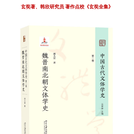
玄奘著、韩欣研究员
著作点校《玄奘全集》