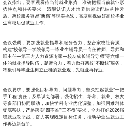
会议指出，要客观看待当前就业形势，准确把握当前就业形
势特点和任务要求，清醒认识人才培养供需适配结构性矛
盾、离校服务容易“断档”等现实挑战，高度重视做好高校毕业
生离校后促就业工作。
会议强调，要加强就业指导和服务合力，整合家校社资源，
构建“校领导—学院领导—毕业生辅导员—专任教师、导师和
班主任—第三方人力资源专家—校友成长辅导导师”等六维一
体的就业指导队伍，凝聚合力，着力做好离校“不断线”服务，
积极引导毕业生树立正确的就业观，先就业再择业。
会议要求，要强化目标导向、问题导向，坚决扛起就业“一把
手工程”责任，及早谋划部署，强化招生、培养、就业、校友
等多部门协同联动，加快学科专业优化调整，加强困难群体
兜底帮扶，严格落实“四不准”“三不得”要求，全力打好2026届
稳就业攻坚战，奋力实现既定目标任务，推动毕业生就业工
作再迈新台阶。