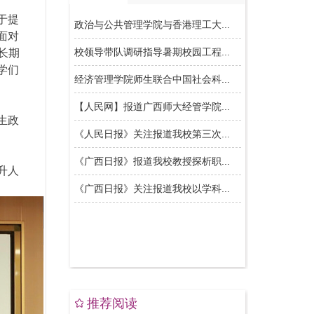
于提
面对
长期
学们
生政
升人
推荐阅读