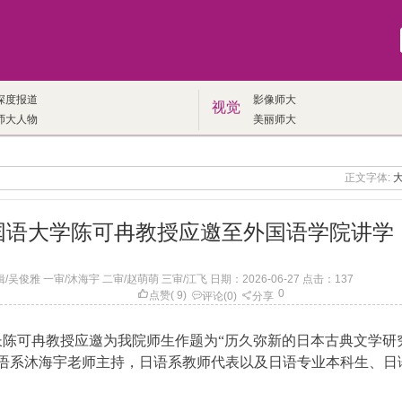
深度报道
影像师大
视觉
师大人物
美丽师大
正文字体:
国语大学陈可冉教授应邀至外国语学院讲学
俊雅 一审/沐海宇 二审/赵萌萌 三审/江飞 日期：2026-06-27 点击：
137
0
点赞
(
9
)
评论
(0)
分享
长陈可冉教授应邀为我院师生作题为“历久弥新的日本古典文学研
语系沐海宇老师主持，日语系教师代表以及日语专业本科生、日