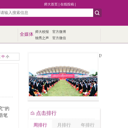
师大首页
|
在线投稿
|
师大校报
官方微博
全媒体
独秀之声
官方微信
【毕业季】我校举行20
大
中
小
究”的
点击排行
语笔
周排行
月排行
年排行