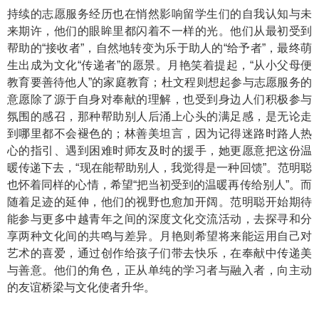
持续的志愿服务经历也在悄然影响留学生们的自我认知与未
来期许，他们的眼眸里都闪着不一样的光。他们从最初受到
帮助的“接收者”，自然地转变为乐于助人的“给予者”，最终萌
生出成为文化“传递者”的愿景。月艳笑着提起，“从小父母便
教育要善待他人”的家庭教育；杜文程则想起参与志愿服务的
意愿除了源于自身对奉献的理解，也受到身边人们积极参与
氛围的感召，那种帮助别人后涌上心头的满足感，是无论走
到哪里都不会褪色的；林善美坦言，因为记得迷路时路人热
心的指引、遇到困难时师友及时的援手，她更愿意把这份温
暖传递下去，“现在能帮助别人，我觉得是一种回馈”。范明聪
也怀着同样的心情，希望“把当初受到的温暖再传给别人”。而
随着足迹的延伸，他们的视野也愈加开阔。范明聪开始期待
能参与更多中越青年之间的深度文化交流活动，去探寻和分
享两种文化间的共鸣与差异。月艳则希望将来能运用自己对
艺术的喜爱，通过创作给孩子们带去快乐，在奉献中传递美
与善意。他们的角色，正从单纯的学习者与融入者，向主动
的友谊桥梁与文化使者升华。