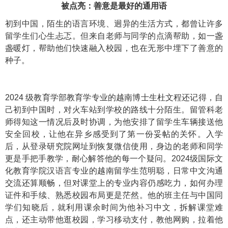
被点亮：善意是最好的通用语
初到中国，陌生的语言环境、迥异的生活方式，都曾让许多
留学生们心生忐忑。但来自老师与同学的点滴帮助，如一盏
盏暖灯，帮助他们快速融入校园，也在无形中埋下了善意的
种子。
2024 级教育学部教育学专业的越南博士生杜文程还记得，自
己初到中国时，对火车站到学校的路线十分陌生。留管科老
师得知这一情况后及时协调，为他安排了留学生车辆接送他
安全回校，让他在异乡感受到了第一份妥帖的关怀。入学
后，从登录研究院网址到恢复微信使用，身边的老师和同学
更是手把手教学，耐心解答他的每一个疑问。2024级国际文
化教育学院汉语言专业的越南留学生范明聪，日常中文沟通
交流还算顺畅，但对课堂上的专业内容仍感吃力，如何办理
证件和手续、熟悉校园布局更是茫然。他的班主任与中国同
学们知晓后，就利用课余时间为他补习中文，拆解课堂难
点，还主动带他逛校园，学习移动支付，教他网购，拉着他