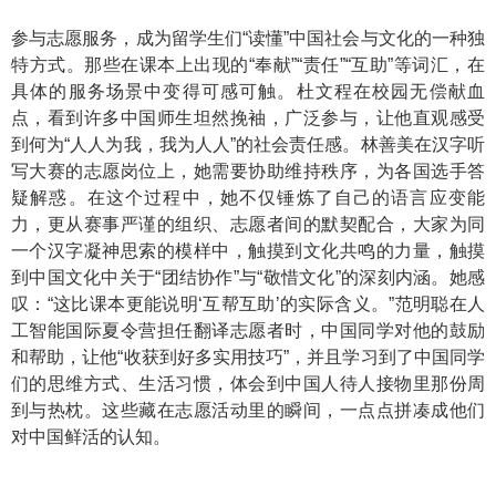
参与志愿服务，成为留学生们“读懂”中国社会与文化的一种独
特方式。那些在课本上出现的“奉献”“责任”“互助”等词汇，在
具体的服务场景中变得可感可触。杜文程在校园无偿献血
点，看到许多中国师生坦然挽袖，广泛参与，让他直观感受
到何为“人人为我，我为人人”的社会责任感。林善美在汉字听
写大赛的志愿岗位上，她需要协助维持秩序，为各国选手答
疑解惑。在这个过程中，她不仅锤炼了自己的语言应变能
力，更从赛事严谨的组织、志愿者间的默契配合，大家为同
一个汉字凝神思索的模样中，触摸到文化共鸣的力量，触摸
到中国文化中关于“团结协作”与“敬惜文化”的深刻内涵。她感
叹：“这比课本更能说明‘互帮互助’的实际含义。”范明聪在人
工智能国际夏令营担任翻译志愿者时，中国同学对他的鼓励
和帮助，让他“收获到好多实用技巧”，并且学习到了中国同学
们的思维方式、生活习惯，体会到中国人待人接物里那份周
到与热枕。这些藏在志愿活动里的瞬间，一点点拼凑成他们
对中国鲜活的认知。