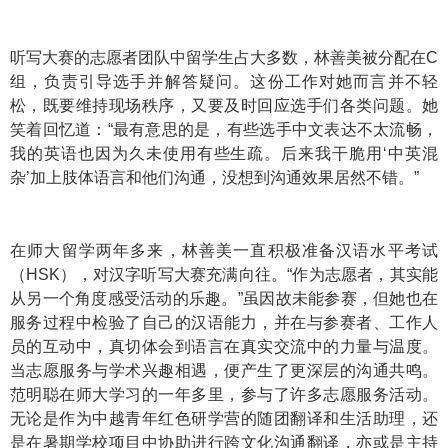
听写大赛的志愿者团队中留学生占大多数，林善美被分配在C
组，负责引导选手并解答疑问。这份工作对她而言并不轻
松，既要维持现场秩序，又要及时回应选手们各类问题。她
笑着回忆道：“最有意思的是，有些选手中文表达不太流畅，
我的英语也因为久未使用有些生疏。后来我干脆用‘中英混
杂’加上肢体语言和他们沟通，没想到沟通效果居然不错。”
在师大留学两年多来，林善美一直积极准备汉语水平考试
（HSK），对汉字听写大赛充满向往。“作为志愿者，其实能
从另一个角度感受活动的乐趣。”虽因故未能参赛，但她也在
服务过程中检验了自己的汉语能力，并在与参赛者、工作人
员的互动中，真切体会到语言在真实交流中的力量与温度。
当志愿服务与学术兴趣相遇，便产生了更深层的沟通共鸣。
范明聪在师大学习的一年多里，参与了许多志愿服务活动。
无论是作为中越青年红色研学营的随团翻译和生活助理，还
是在暑期学校项目中协助进行跨文化沟通翻译，亦或是主持