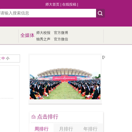
师大首页
|
在线投稿
|
师大校报
官方微博
全媒体
独秀之声
官方微信
【毕业季】我校举行20
大
中
小
点击排行
周排行
月排行
年排行