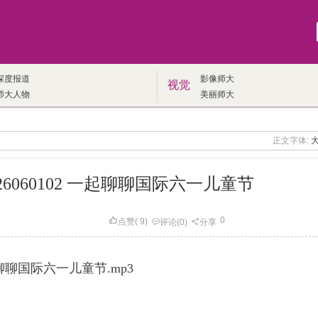
深度报道
影像师大
视觉
师大人物
美丽师大
正文字体:
6060102 一起聊聊国际六一儿童节
0
点赞
(
9
)
评论
(0)
分享
起聊聊国际六一儿童节.mp3