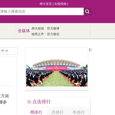
师大首页
|
在线投稿
|
师大校报
官方微博
全媒体
独秀之声
官方微信
【毕业季】我校举行20
大
中
小
双方就
点击排行
娜参
周排行
月排行
年排行