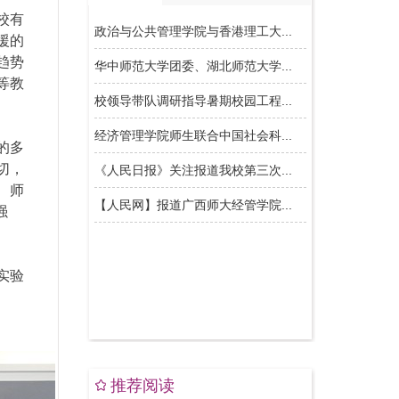
校有
援的
趋势
等教
的多
切，
、师
强
实验
推荐阅读