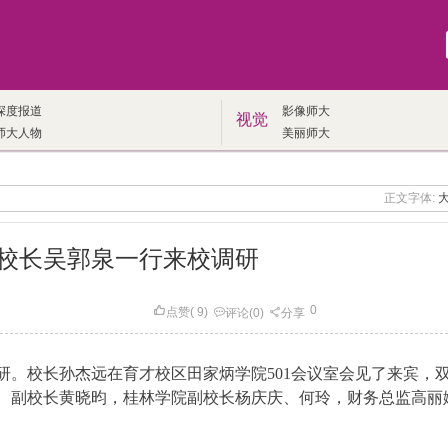
深度报道
影像师大
视觉
师大人物
美丽师大
正文字体:
校长吴郭泉一行来校调研
0
点赞
(
9
)
评论
(0)
分享
研。校长孙杰远在育才校区田家炳学院501会议室会见了来宾，
、副校长黄晓昀，桂林学院副校长杨庆庆、何玲，财务总监高丽