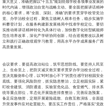
重大意义，准确把握以“十五五”规划统领学校各项事业发展的
时代内涵，增强政治自觉与战略主动。要全面把握讲话精神
的核心要求，将“全面、深刻、准确”的要求贯穿学校管党治
党、办学治校全过程，聚焦立德树人根本任务，稳步实施学
科攀登计划，在服务构建新发展格局中找准学校定位。要切
实推动将讲话精神转化为具体行动，加快数字化转型赋能师
范生培养改革，深化产学研协同创新，结合巡视整改以及树
立和践行正确政绩观学习教育，用高水平办学成果服务广西
高质量发展。
会议要求，要提高政治站位，筑牢思想防线。要坚持人民至
上、生命至上，把防灾减灾救灾要求贯穿办学治校全过程，
坚决克服侥幸心理，以“时时放心不下”的责任感守好校园安全
底线。要强化风险防控，抓实隐患整治，立足校园实际，紧
盯校舍建筑、消防通道、实验室危化品、食堂燃气、排水系
统等重点部位，常态化开展隐患排查整治，完善应急预案，
备足应急物资，定期开展避险疏散、自救互救演练，全面提
升突发事件应对处置能力。要压实工作责任，严格落实“党政