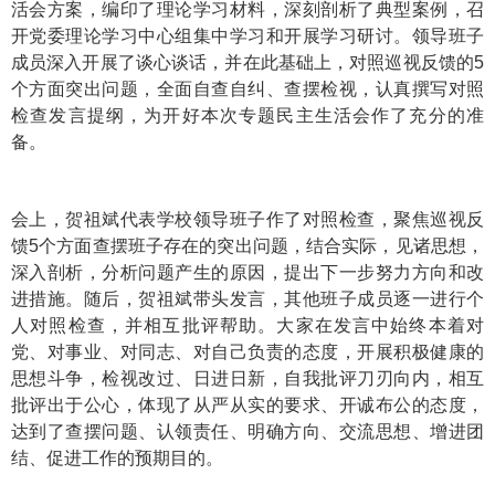
活会方案，编印了理论学习材料，深刻剖析了典型案例，召
开党委理论学习中心组集中学习和开展学习研讨。领导班子
成员深入开展了谈心谈话，并在此基础上，对照巡视反馈的5
个方面突出问题，全面自查自纠、查摆检视，认真撰写对照
检查发言提纲，为开好本次专题民主生活会作了充分的准
备。
会上，贺祖斌代表学校领导班子作了对照检查，聚焦巡视反
馈5个方面查摆班子存在的突出问题，结合实际，见诸思想，
深入剖析，分析问题产生的原因，提出下一步努力方向和改
进措施。随后，贺祖斌带头发言，其他班子成员逐一进行个
人对照检查，并相互批评帮助。大家在发言中始终本着对
党、对事业、对同志、对自己负责的态度，开展积极健康的
思想斗争，检视改过、日进日新，自我批评刀刃向内，相互
批评出于公心，体现了从严从实的要求、开诚布公的态度，
达到了查摆问题、认领责任、明确方向、交流思想、增进团
结、促进工作的预期目的。