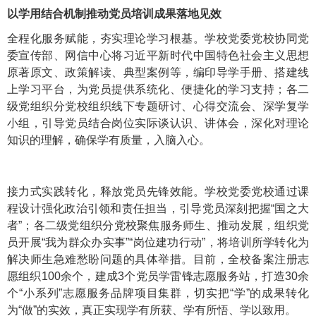
以学用结合机制推动党员培训成果落地见效
全程化服务赋能，夯实理论学习根基。学校党委党校协同党
委宣传部、网信中心将习近平新时代中国特色社会主义思想
原著原文、政策解读、典型案例等，编印导学手册、搭建线
上学习平台，为党员提供系统化、便捷化的学习支持；各二
级党组织分党校组织线下专题研讨、心得交流会、深学复学
小组，引导党员结合岗位实际谈认识、讲体会，深化对理论
知识的理解，确保学有质量，入脑入心。
接力式实践转化，释放党员先锋效能。学校党委党校通过课
程设计强化政治引领和责任担当，引导党员深刻把握“国之大
者”；各二级党组织分党校聚焦服务师生、推动发展，组织党
员开展“我为群众办实事”“岗位建功行动”，将培训所学转化为
解决师生急难愁盼问题的具体举措。目前，全校备案注册志
愿组织100余个，建成3个党员学雷锋志愿服务站，打造30余
个“小系列”志愿服务品牌项目集群，切实把“学”的成果转化
为“做”的实效，真正实现学有所获、学有所悟、学以致用。