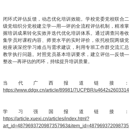
闭环式评估反馈，动态优化培训效能。学校党委党校联合二
级党组织分党校建立学—用—评的全流程评估机制，精准掌
握培训成果转化实效并迭代优化培训体系。通过调查问卷收
集学员对课程内容、师资水平的实时评价，依托校院两级党
校座谈深挖学习难点与需求建议，利用专班工作群交流汇总
教学执行问题。对照党员基本培训要求，建立评估—反馈—
整改—再评估的闭环，持续提升培训质量。
当代广西报道链接：
https://www.ddgx.cn/article/89981/7UCPBR/u4642s26033145
学习强国报道链接：
https://article.xuexi.cn/articles/index.html?
art_id=4879693720987357963&item_id=48796937209873579