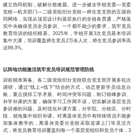
建立协同机制，破解分散难题。进一步健全学校党委—党委
党校—机关部门—二级党组织分党校—师生党支部的五级协
同网络，实现从顶层设计到基层执行的全链条贯通，严格落
实中央确保党员全员参训、一个都不能少的要求，筑牢党员
教育培训的组织根基。2025年，学校开展3次党员基本培训
集中大课，培训覆盖师生党员2万余人次，师生党员参训率高
达99.3%。
以阵地功能激活筑牢党员培训规范管理防线
训前精准筹备。各二级党组织分党校联合党支部开展多轮次
调研，通过“线上+线下”结合的方式，动态更新学员信息台
账，重点摸排工学矛盾、时间冲突等问题，制订错峰参训、
补学补课的方案，确保学习工作两不误，切实解决基层党员
参训难的问题。及时优化补课方案，分学院、分校区、分时
段，就地集中组织补课。对离退休党员中有特殊情况不能参
加集体教学的，离退休党委分党校采取送课上门等灵活方
式，将党员教育培训覆盖到每一个基层党组织和党员个体，3