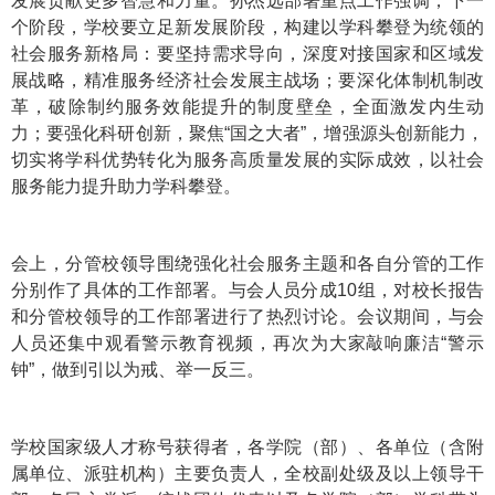
发展贡献更多智慧和力量。孙杰远部署重点工作强调，下一
个阶段，学校要立足新发展阶段，构建以学科攀登为统领的
社会服务新格局：要‌坚持需求导向，深度对接国家和区域发
展战略，精准服务经济社会发展主战场；要‌深化体制机制改
革，破除制约服务效能提升的制度壁垒，全面激发内生动
力；要‌强化科研创新，聚焦“国之大者”，增强源头创新能力，
切实将学科优势转化为服务高质量发展的实际成效，以社会
服务能力提升助力学科攀登。
会上，分管校领导围绕强化社会服务主题和各自分管的工作
分别作了具体的工作部署。与会人员分成10组，对校长报告
和分管校领导的工作部署进行了热烈讨论。会议期间，与会
人员还集中观看警示教育视频，再次为大家敲响廉洁“警示
钟”，做到引以为戒、举一反三。
学校国家级人才称号获得者，各学院（部）、各单位（含附
属单位、派驻机构）主要负责人，全校副处级及以上领导干