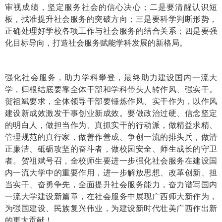
审视成绩，坚定服务社会的信心决心；二是要清醒认识短
板，找准提升社会服务的突破方向；三是要科学判断形势，
正确处理好学校各项工作与社会服务的结合关系；四是要强
化目标导向，打造社会服务赋能学科发展的新格局。
强化社会服务，助力学科攀登，最终助力建设国内一流大
学，归根结底要靠全体干部和学科带头人转作风、强实干。
贺祖斌要求，全体领导干部要锤炼作风、实干作为，以作风
建设新成效激发干事创业新成效。要做政治过硬、信念坚定
的明白人，做担当作为、真抓实干的行动派，做精益求精、
管理规范的真行家，做善作善成、争创一流的排头兵，做清
正廉洁、砥砺攻坚的奋斗者，做校园安全、师生成长的守卫
者。贺祖斌号召，全校师生要进一步强化社会服务在建设国
内一流大学中的重要作用，进一步解放思想、改革创新、担
当实干、奋勇争先，全面提升社会服务能力，奋力谱写国内
一流大学建设新篇章，在社会服务中展现广西师大新作为，
为强国建设、民族复兴伟业，为建设新时代壮美广西作出新
的更大贡献！