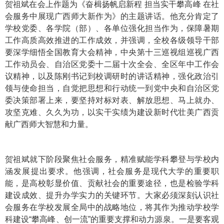
贺祖斌在会上作题为《奋楫扬帆启新程 担当实干攀高峰 在社
会服务中展现广西师大新作为》的主题讲话。他充分肯定了
学校党委、各学院（部）、各单位强化担当作为，保障暑期
工作高质高效推进的工作成效，并强调，全校各级领导干部
要深学细悟全国教育大会精神，中央第十三巡视组巡视广西
工作动员会、自治区党委十二届十次全会、全区年中工作会
议精神，以及陈刚书记到校调研时的讲话精神，强化政治引
领与使命担当，自觉把思想和行动统一到党中央和自治区党
委决策部署上来，要坚持对标对表、解放思想、马上就办、
攻坚克难、久久为功，以实干实绩为建设新时代壮美广西贡
献广西师大智慧和力量。
贺祖斌就下阶段聚焦社会服务，精准赋能学科攀登与学校内
涵发展提出要求。他强调，社会服务是现代大学的重要职
能，是高校彰显价值、贡献社会的重要途径，也是检验学科
建设成效、提升办学实力的关键环节。大家必须深刻认识社
会服务在学校发展全局中的战略地位，将其作为推动学校学
科建设“攀高峰、创一流”的重要支撑和动力源泉。一是要客观