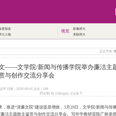
深度报道
影像师大
视觉
师大人物
美丽师大
正文字体:
文——文学院/新闻与传播学院举办廉洁主
赏与创作交流分享会
平 日期：2025-06-01 点击：
246
0
点赞
(
9
)
评论
(0)
分享
要求，推进“清廉文院”建设提质增效，5月29日，文学院/新闻与传
文”廉洁主题散文鉴赏与创作交流分享会。写作学教研室陈广林老