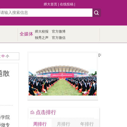
师大首页
|
在线投稿
|
师大校报
官方微博
全媒体
独秀之声
官方微信
【毕业季】我校举行20
大
中
小
题散
点击排行
播学院
周排行
月排行
年排行
师做专