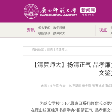
师大要闻
教学科研
资讯
视点
校园快讯
媒体师大
您的位置：
首页
清廉师大
【清廉师大】扬清正气 品孝廉
文鉴
来源：文学院 作者：文/尹满鹏 杨睿恩 图/曹婉婷 审/邓志
为落实学校“5.10”思廉日系列教育活动
在雁山校区独秀书房举办“扬清正气 品孝廉