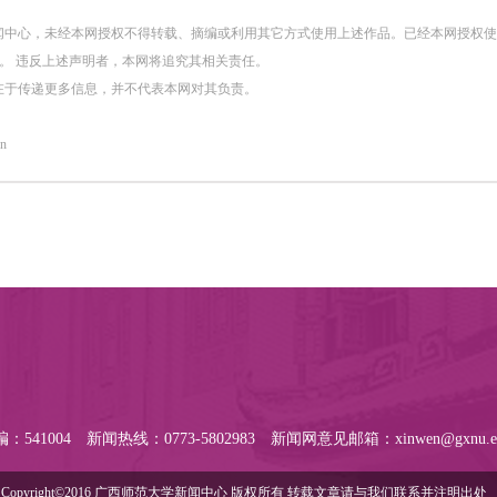
闻中心，未经本网授权不得转载、摘编或利用其它方式使用上述作品。已经本网授权
。 违反上述声明者，本网将追究其相关责任。
在于传递更多信息，并不代表本网对其负责。
n
：541004
新闻热线：0773-5802983
新闻网意见邮箱：xinwen@gxnu.ed
Copyright©2016 广西师范大学新闻中心 版权所有 转载文章请与我们联系并注明出处