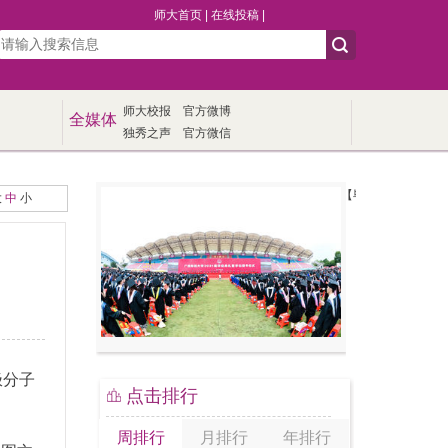
师大首页
|
在线投稿
|
师大校报
官方微博
全媒体
独秀之声
官方微信
【毕业季】我校举行20
大
中
小
极分子
点击排行
周排行
月排行
年排行