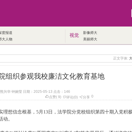
深度报道
影像师大
视觉
师大人物
美丽师大
正文字体:
院组织参观我校廉洁文化教育基地
兴华 钟婉莹 日期：2025-05-13 点击：
146
0
点赞
(
9
)
评论
(0)
分享
实理想信念根基，5月13日，法学院分党校组织第四十期入党积
活动。