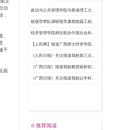
的图文
自治
动，
基、
意
诚干
反面
推荐阅读