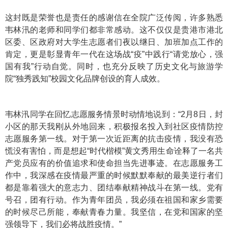
这封既是荣誉也是责任的感谢信在全院广泛传阅，许多熟悉
韦林汛的老师和同学们都非常感动。这不仅仅是贵港市港北
区委、区政府对大学生志愿者们夜以继日、加班加点工作的
肯定，更是彰显青年一代在这场战“疫”中践行“请党放心，强
国有我”行动自觉。同时，也充分反映了历史文化与旅游学
院“独秀践知”校园文化品牌创设的育人成效。
韦林汛同学在回忆志愿服务情景时动情地说到：“2月8日，封
小区的那天我刚从外地回来，积极报名投入到社区疫情防控
志愿服务第一线。对于第一次近距离的抗击疫情，我没有恐
慌没有害怕，而是想起“时代楷模”黄文秀用生命诠释了一名共
产党员应有的价值追求和使命担当先进事迹。在志愿服务工
作中，我深感在疫情最严重的时候默默奉献的最美逆行者们
都是靠着强大的意志力、团结奉献精神战斗在第一线。党有
号召，团有行动。作为青年团员，我必须在祖国和家乡需要
的时候尽己所能，奉献青春力量。我坚信，在党和国家的坚
强领导下，我们必将战胜疫情。”