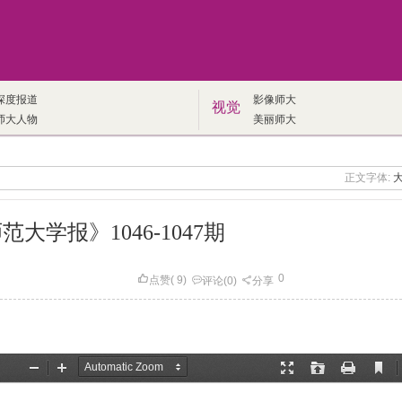
深度报道
影像师大
视觉
师大人物
美丽师大
正文字体:
大学报》1046-1047期
0
点赞
(
9
)
评论
(0)
分享