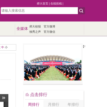
师大首页
|
在线投稿
|
师大校报
官方微博
全媒体
独秀之声
官方微信
【毕业季】我校举行20
大
中
小
点击排行
周排行
月排行
年排行