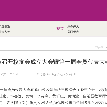
深度报道
影像师大
视觉
师大人物
美丽师大
正文字体:
重召开校友会成立大会暨第一届会员代表大
0
0 点击：
41184
点赞
(
9
)
评论
(0)
分享
暨第一届会员代表大会在雁山校区音乐楼三楼综合厅隆重召开。校
桂发、林春逸、莫坷、李英利、黄轩庄、黄海波，
自治区教育厅
门、各学院（部）负责人,校内会员代表和来自全国各地的校友代