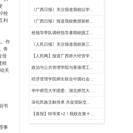
使
好校
互利
托。作
，务
促母
建校
动关
副书
理事