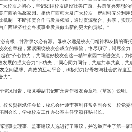
务广大校友之初心，牢记团结校友建设壮美广西、共圆复兴梦想的
美广西的温馨家园。相信广西师大及广大校友一定能够充分利用
效机制，不断拓宽合作与发展领域，通过资源整合、共享，实现
为广西经济社会各项事业发展做出新的更大的贡献。”
树必有根，甘甜泉水必有源。母校永远是校友们精神和友情的寄
校友会章程，紧紧围绕校友会成立的宗旨，恪尽职守，竭尽全力
起在“齐心协力，共同建好校友会这一精神家园”“增进交流，力
校发展的强大合力”下功夫，“同心同力同行，共建共享共赢，共
校友之间温馨、高效的互动平台，积极助力好母校与社会的深度互
合力”。
作情况报告，校党委副书记旷永青作校友会章程（草案）说明。
，校长贺祖斌任会长，校总会计师李英利任常务副会长，校党委
任副会长，学校校友工作办公室主任李颖任秘书长。
届理事会理事、监事建议人选进行了审议，并选举产生了第一届