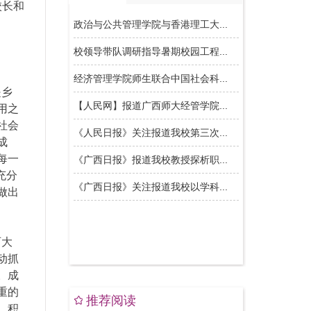
校长和
是乡
用之
社会
成
每一
充分
做出
西大
动抓
。成
重的
推荐阅读
、积