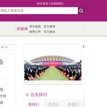
师大首页
|
在线投稿
|
师大校报
官方微博
全媒体
独秀之声
官方微信
【毕业季】我校举行20
大
中
小
会
领导、
点击排行
对外
表
周排行
月排行
年排行