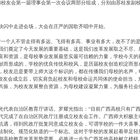
会和校友会第一届理事会第一次会议两部分组成，分别由苏桂发副
快闪中走进会场，大会在庄严的国歌齐唱中开始。
“一个人不管走得有多远、飞得有多高、事业有多大，改不了的
我们奠定了今天发展的重要基础，这是我们改革发展取之不尽、
富和资源，是母校事业发展最坚实最可信赖的力量，学校今天的
献而形成的，学校的优良传统和校风，是历届校友创造积淀而形
，校友总是要带上师大这个标识的，都在传播我们母校的名声，
校校友会成立后，切实肩负起校友和母校命运共同体的使命担当，
共振，为校友发展整合资源，为母校建设凝聚力量，为服务社会
光代表自治区教育厅讲话。罗耀光指出：“目前广西高校只有广
年代完成了在自治区民政厅注册成立校友会工作。广西师大积极主
机遇，得到民政厅批复同意成立校友会，可谓学校的一件大喜事
法制化、规范化轨道的一个标志。这对于学校的发展起着举足轻
期高校教育改革形势需要，必将进一步为广西其他高校树立榜样