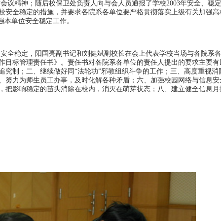
精神；随后校保卫处负责人向与会人员通报了学校2003年安全、稳
校安全稳定的措施，并要求各院系各单位要严格贯彻落实上级有关加强高
加强本单位安全稳定工作。
全稳定，阳国亮副书记和刘健斌副校长在会上代表学校当场与各院系各
工作目标管理责任书》。责任书对各院系各单位的责任人提出的要求主要有
追究制；二、继续做好同“法轮功”邪教组织斗争的工作；三、高度重视消
、努力为师生员工办事，及时化解各种矛盾；六、加强校园网络与信息安
，把影响稳定的苗头消除在校内，消灭在萌芽状态；八、建立健全信息月