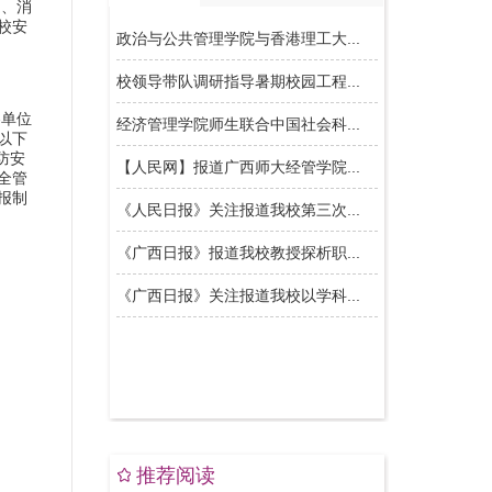
定、消
校安
单位
以下
防安
全管
报制
推荐阅读