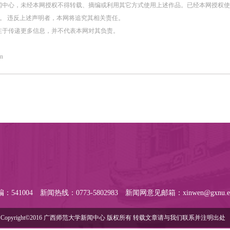
闻中心，未经本网授权不得转载、摘编或利用其它方式使用上述作品。已经本网授权
。 违反上述声明者，本网将追究其相关责任。
在于传递更多信息，并不代表本网对其负责。
n
：541004
新闻热线：0773-5802983
新闻网意见邮箱：xinwen@gxnu.ed
Copyright©2016 广西师范大学新闻中心 版权所有 转载文章请与我们联系并注明出处