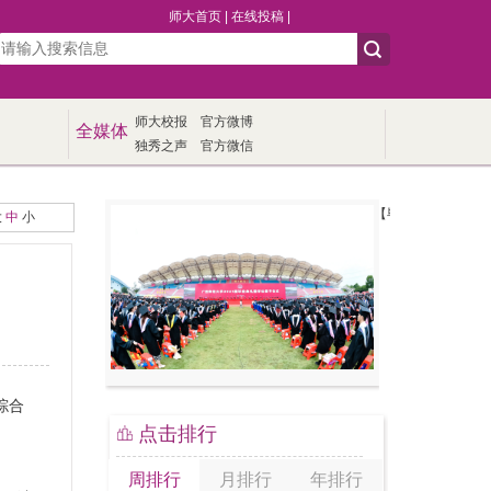
师大首页
|
在线投稿
|
师大校报
官方微博
全媒体
独秀之声
官方微信
【毕业季】我校举行20
大
中
小
综合
点击排行
周排行
月排行
年排行