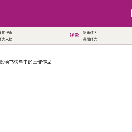
深度报道
影像师大
视觉
师大人物
美丽师大
25年度读书榜单中的三部作品