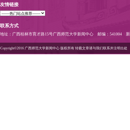
友情链接
联系方式
地址：广西桂林市育才路15号广西师范大学新闻中心
邮编：541004
新
Copyright©2016 广西师范大学新闻中心 版权所有 转载文章请与我们联系并注明出处